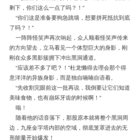
剩下，你们这么一点了吗？！”
“你们这是准备要狗急跳墙，想要拼死抵抗到底
了吗？！”
一阵阵怪笑声再次响起，众人顺着怪笑声传来
的方向望去，立马看见一个体型巨大的身影，刚
刚在众多黑影簇拥下冲出黑洞通道。
“应该差不多了吧？！”杜龙懒得去理会那个得
意洋洋的异族身影，而是独自喃喃自语着。
“先收割完眼前这一批再说，我倒要让它们知道
美味食物，也有崩坏牙齿的时候啊！”
嗡！
随着他的话音落下，那股原本就将整个黑洞周
边，九座金字塔内部的空域，彻底笼罩进去的无
形能量开始爆发！