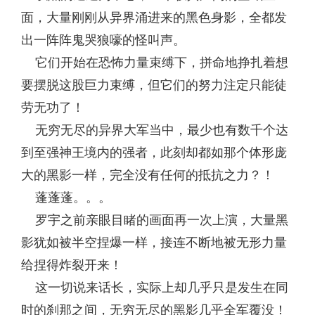
面，大量刚刚从异界涌进来的黑色身影，全都发
出一阵阵鬼哭狼嚎的怪叫声。
它们开始在恐怖力量束缚下，拼命地挣扎着想
要摆脱这股巨力束缚，但它们的努力注定只能徒
劳无功了！
无穷无尽的异界大军当中，最少也有数千个达
到至强神王境内的强者，此刻却都如那个体形庞
大的黑影一样，完全没有任何的抵抗之力？！
蓬蓬蓬。。。
罗宇之前亲眼目睹的画面再一次上演，大量黑
影犹如被半空捏爆一样，接连不断地被无形力量
给捏得炸裂开来！
这一切说来话长，实际上却几乎只是发生在同
时的刹那之间，无穷无尽的黑影几乎全军覆没！