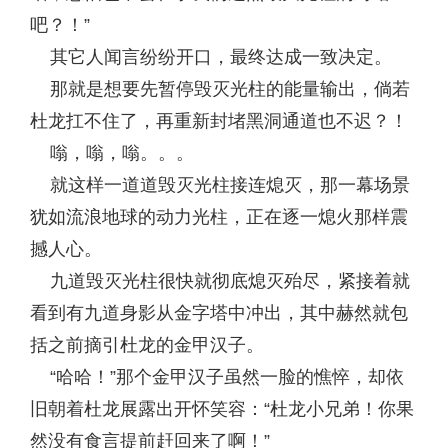
吧？！”
其它人闻言纷纷开口，最终达成一致决定。
那就是想要先暂停毁灭光柱的能量输出，倘若
杜龙扛不住了，再重新封堵黑洞通道也不迟？！
嗡，嗡，嗡。。。
就这样一道道毁灭光柱接连熄灭，那一幕场景
犹如流浪地球的动力光柱，正在逐一熄火那样震
撼人心。
九道毁灭光柱很快就彻底熄灭殆尽，紧接着就
看到有九道身影从金字塔中冲出，其中赫然就包
括之前摘引杜龙的金甲汉子。
“哈哈！”那个金甲汉子虽然一脸的憔悴，却依
旧朝着杜龙展露出开怀笑容：“杜龙小兄弟！你果
然没有食言提前赶回来了啊！”