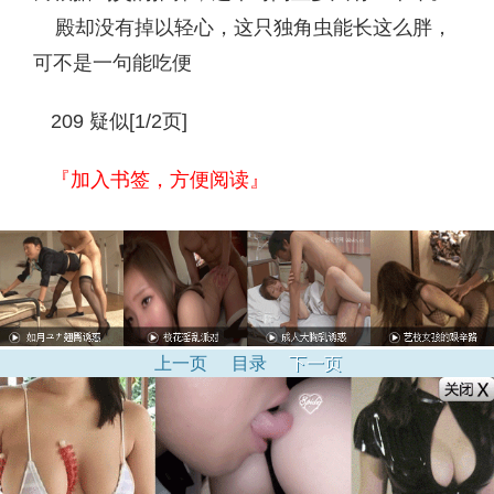
殿却没有掉以轻心，这只独角虫能长这么胖，
可不是一句能吃便
209 疑似[1/2页]
『加入书签，方便阅读』
上一页
目录
下一页