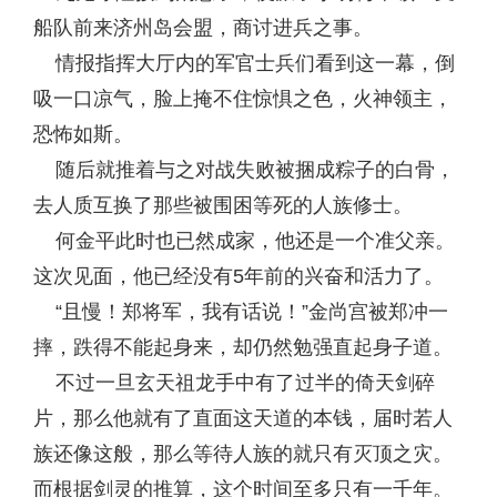
船队前来济州岛会盟，商讨进兵之事。
情报指挥大厅内的军官士兵们看到这一幕，倒
吸一口凉气，脸上掩不住惊惧之色，火神领主，
恐怖如斯。
随后就推着与之对战失败被捆成粽子的白骨，
去人质互换了那些被围困等死的人族修士。
何金平此时也已然成家，他还是一个准父亲。
这次见面，他已经没有5年前的兴奋和活力了。
“且慢！郑将军，我有话说！”金尚宫被郑冲一
摔，跌得不能起身来，却仍然勉强直起身子道。
不过一旦玄天祖龙手中有了过半的倚天剑碎
片，那么他就有了直面这天道的本钱，届时若人
族还像这般，那么等待人族的就只有灭顶之灾。
而根据剑灵的推算，这个时间至多只有一千年。