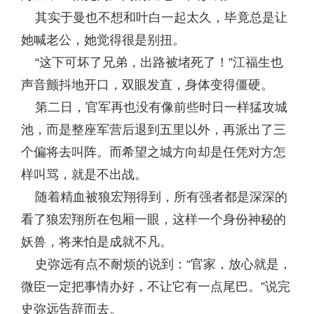
其实于曼也不想和叶白一起太久，毕竟总是让
她喊老公，她觉得很是别扭。
“这下可坏了兄弟，出路被堵死了！”江福生也
声音颤抖地开口，双眼发直，身体变得僵硬。
第二日，官军再也没有像前些时日一样猛攻城
池，而是整座军营后退到五里以外，再派出了三
个偏将去叫阵。而希望之城方向却是任凭对方怎
样叫骂，就是不出战。
随着精血被狼宏翔得到，所有强者都是深深的
看了狼宏翔所在包厢一眼，这样一个身份神秘的
妖兽，将来怕是成就不凡。
史弥远有点不耐烦的说到：“官家，放心就是，
微臣一定把事情办好，不让它有一点尾巴。”说完
史弥远告辞而去。