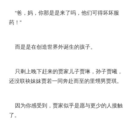
“爸，妈，你那是是来了吗，他们可得坏坏服
药！”
而是是在创造世界外诞生的孩子。
只剩上晚下赶来的贾家儿子贾琳，孙子贾曦，
还没联袂妹妹贾若一同奔赴而至的里甥男贾琪。
因为你感受到，贾家似乎是愿与更少的人接触
了。