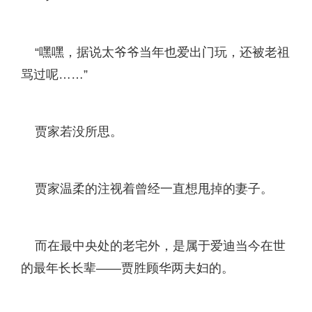
“嘿嘿，据说太爷爷当年也爱出门玩，还被老祖
骂过呢……”
贾家若没所思。
贾家温柔的注视着曾经一直想甩掉的妻子。
而在最中央处的老宅外，是属于爱迪当今在世
的最年长长辈——贾胜顾华两夫妇的。