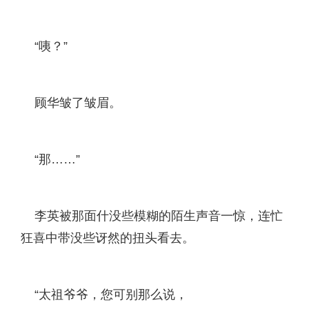
“咦？”
顾华皱了皱眉。
“那……”
李英被那面什没些模糊的陌生声音一惊，连忙
狂喜中带没些讶然的扭头看去。
“太祖爷爷，您可别那么说，