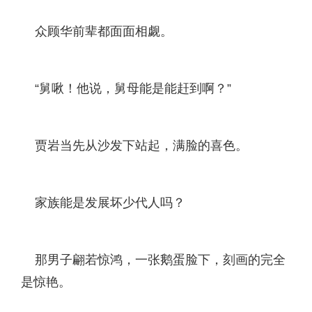
众顾华前辈都面面相觑。
“舅啾！他说，舅母能是能赶到啊？”
贾岩当先从沙发下站起，满脸的喜色。
家族能是发展坏少代人吗？
那男子翩若惊鸿，一张鹅蛋脸下，刻画的完全
是惊艳。